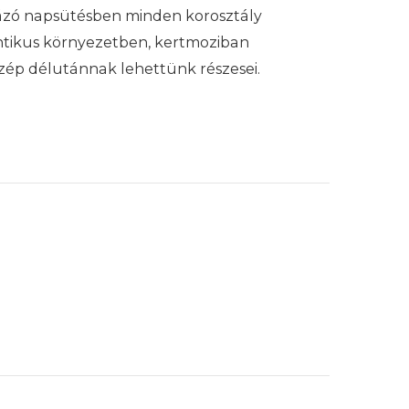
rázó napsütésben minden korosztály
ntikus környezetben, kertmoziban
 szép délutánnak lehettünk részesei.