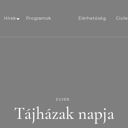
oncsahaz.hu
Hírek
Programok
Elérhetőség
Civil
Ahol érték a múlt!
EGYÉB
Tájházak napja