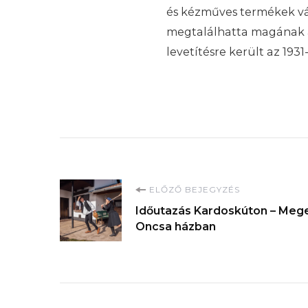
és kézműves termékek vás
megtalálhatta magának a
levetítésre került az 193
Bejegyzések
ELŐZŐ BEJEGYZÉS
Időutazás Kardoskúton – Mege
navigációja
Oncsa házban