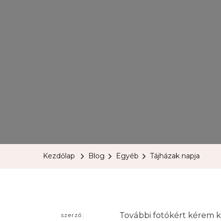
Kezdőlap
Blog
Egyéb
Tájházak napja
További fotókért kérem k
szerző: