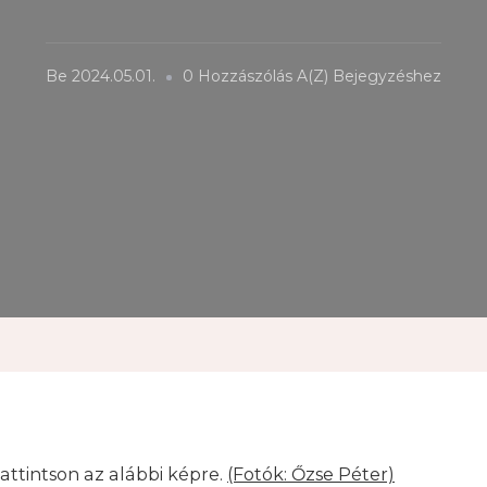
Tájházak
Be
2024.05.01.
0 Hozzászólás A(z)
Bejegyzéshez
Napja
attintson az alábbi képre.
(Fotók: Őzse Péter)