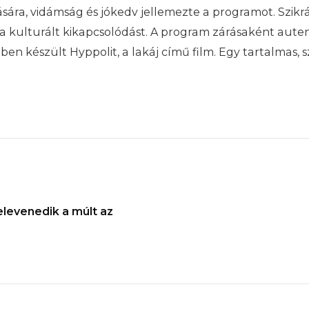
ára, vidámság és jókedv jellemezte a programot. Szik
 kulturált kikapcsolódást. A program zárásaként aute
1-ben készült Hyppolit, a lakáj című film. Egy tartalmas,
levenedik a múlt az