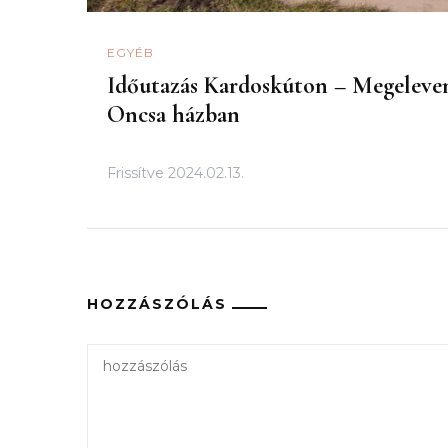
EGYÉB
Időutazás Kardoskúton – Megeleven
Oncsa házban
Frissítve
2024.02.13.
HOZZÁSZÓLÁS