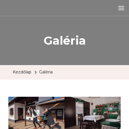
oncsahaz.hu
Ahol érték a múlt!
Galéria
Kezdőlap
Galéria